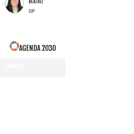
BEATRIZ
GP
AGENDA 2030
Cookies
Utilizamos
cookies
propias y de
terceros
para
mostrarle la