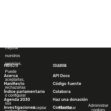
página web
y
comprender
cómo la
utiliza, con
el fin de
mejorar
nuestros
servicios.
PROYECTO
COLABORA
Puede
Acerca
API Docs
aceptarlas,
Manifiesto
Código fuente
rechazarlas
Índice parlamentario
Colabora
o configurar
Agenda 2030
Haz una donación
sus
Administrar
Investigaciones
Contacta
Aceptar
Rechazar
cookies