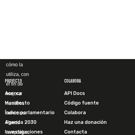
terceros
para
mostrarle la
página web
y
comprender
cómo la
utiliza, con
PROYECTO
COLABORA
el fin de
Acerca
API Docs
mejorar
Manifiesto
Código fuente
nuestros
Índice parlamentario
Colabora
servicios.
Agenda 2030
Haz una donación
Puede
Investigaciones
Contacta
aceptarlas,