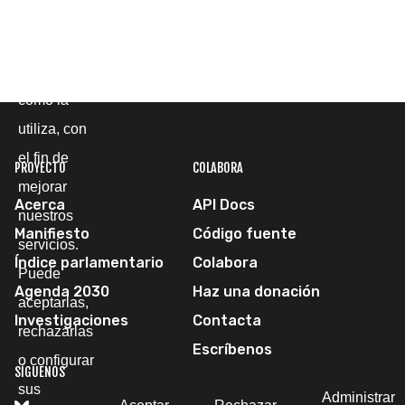
página web
y
comprender
cómo la
utiliza, con
el fin de
PROYECTO
COLABORA
mejorar
Acerca
API Docs
nuestros
Manifiesto
Código fuente
servicios.
Índice parlamentario
Colabora
Puede
Agenda 2030
Haz una donación
aceptarlas,
Investigaciones
Contacta
rechazarlas
Escríbenos
o configurar
SÍGUENOS
sus
Administrar