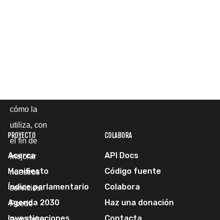
terceros
para
mostrarle la
página web
y
comprender
cómo la
utiliza, con
PROYECTO
COLABORA
el fin de
Acerca
API Docs
mejorar
Manifiesto
Código fuente
nuestros
Índice parlamentario
Colabora
servicios.
Agenda 2030
Haz una donación
Puede
Investigaciones
Contacta
aceptarlas,