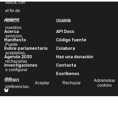
utiliza, con
el fin de
mejorar
PROYECTO
COLABORA
nuestros
Acerca
API Docs
servicios.
Manifiesto
Código fuente
Puede
Índice parlamentario
Colabora
aceptarlas,
Agenda 2030
Haz una donación
rechazarlas
Investigaciones
Contacta
o configurar
Escríbenos
sus
SÍGUENOS
Administrar
Aceptar
Rechazar
cookies
preferencias.