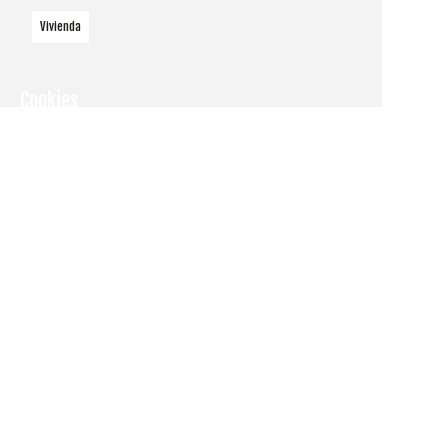
Vivienda
Cookies
Utilizamos
cookies
propias y de
terceros
para
mostrarle la
página web
y
comprender
cómo la