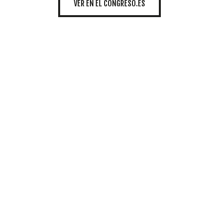
INICIATIVAS
VER EN EL CONGRESO.ES
TEMÁTICAS