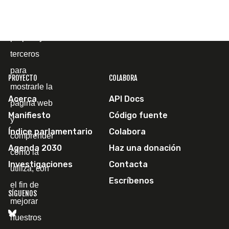
Utilizamos
cookies
propias y de
terceros
para
PROYECTO
COLABORA
mostrarle la
Acerca
API Docs
página web
Manifiesto
Código fuente
y
Índice parlamentario
Colabora
comprender
Agenda 2030
Haz una donación
cómo la
Investigaciones
Contacta
utiliza, con
Escríbenos
el fin de
SÍGUENOS
mejorar
nuestros