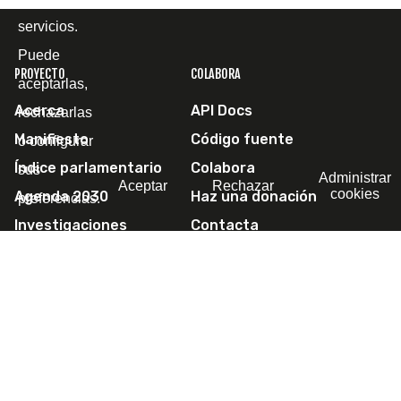
servicios.
Puede
PROYECTO
COLABORA
aceptarlas,
Acerca
API Docs
rechazarlas
Manifiesto
Código fuente
o configurar
Índice parlamentario
Colabora
sus
Administrar
Aceptar
Rechazar
cookies
Agenda 2030
Haz una donación
preferencias.
Investigaciones
Contacta
Escríbenos
SÍGUENOS