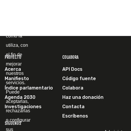
página web
y
comprender
cómo la
utiliza, con
el fin de
PROYECTO
COLABORA
mejorar
Acerca
API Docs
nuestros
Manifiesto
Código fuente
servicios.
Índice parlamentario
Colabora
Puede
Agenda 2030
Haz una donación
aceptarlas,
Investigaciones
Contacta
rechazarlas
Escríbenos
o configurar
SÍGUENOS
sus