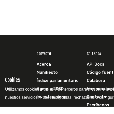
PROYECTO
COLABORA
Acerca
API Docs
Manifiesto
Código fuent
Cookies
Índice parlamentario
Colabora
Agenda 2030
Haz una dona
Utilizamos cookies propias y de terceros para mostrarle la p
Investigaciones
Contacta
nuestros servicios. Puede aceptarlas, rechazarlas o configur
Escríbenos