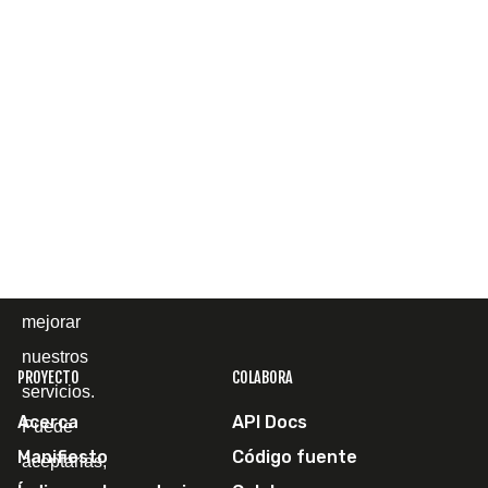
terceros
para
mostrarle la
página web
y
comprender
cómo la
utiliza, con
el fin de
mejorar
nuestros
PROYECTO
COLABORA
servicios.
Acerca
API Docs
Puede
Manifiesto
Código fuente
aceptarlas,