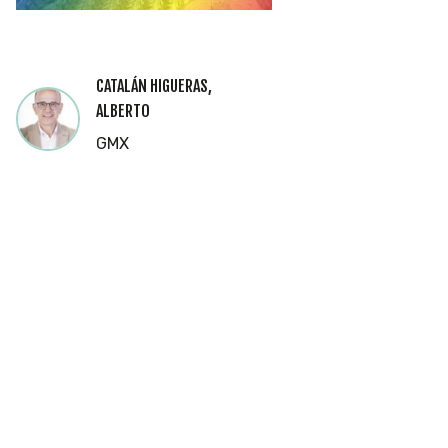
CATALÁN HIGUERAS,
ALBERTO
GMX
Cookies
Utilizamos
cookies
propias y de
terceros
para
mostrarle la
página web
y