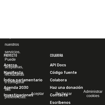
comprender
cómo la
utiliza, con
el fin de
mejorar
nuestros
servicios.
PROYECTO
COLABORA
Puede
Acerca
API Docs
aceptarlas,
Manifiesto
Código fuente
rechazarlas
Índice parlamentario
Colabora
o configurar
Agenda 2030
Haz una donación
sus
Administrar
Aceptar
Rechazar
Investigaciones
Contacta
cookies
preferencias.
Escríbenos