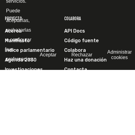
servicios.
Puede
PROYECTO
COLABORA
aceptarlas,
rechazarlas
Acerca
API Docs
o configurar
Manifiesto
Código fuente
sus
Índice parlamentario
Colabora
Administrar
Aceptar
Rechazar
cookies
preferencias.
Agenda 2030
Haz una donación
Investigaciones
Contacta
Escríbenos
SÍGUENOS