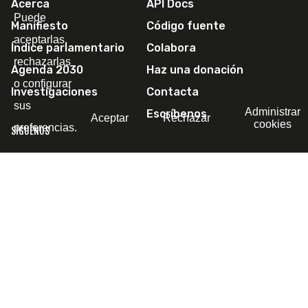
Acerca
API Docs
Puede
Manifiesto
Código fuente
aceptarlas,
Índice parlamentario
Colabora
rechazarlas
Agenda 2030
Haz una donación
o configurar
Investigaciones
Contacta
sus
Administrar
Escríbenos
Aceptar
Rechazar
cookies
preferencias.
SÍGUENOS
© 2011-2026 Political Watch -
Aviso legal
-
Política de