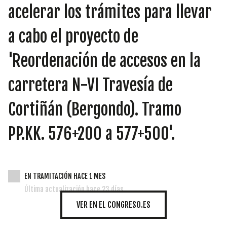
INICIATIVAS
acelerar los trámites para llevar
a cabo el proyecto de
'Reordenación de accesos en la
TEMÁTICAS
carretera N-VI Travesía de
Cortiñán (Bergondo). Tramo
PP.KK. 576+200 a 577+500'.
EN TRAMITACIÓN HACE 1 MES
Última actualización hace 23 días
VER EN EL CONGRESO.ES