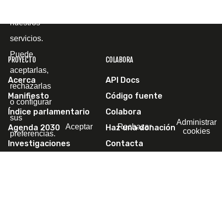
mejorar
nuestros
servicios.
Puede
PROYECTO
COLABORA
aceptarlas,
Acerca
API Docs
rechazarlas
Manifiesto
Código fuente
o configurar
Índice parlamentario
Colabora
sus
Administrar
Aceptar
Rechazar
Agenda 2030
Haz una donación
cookies
preferencias.
Investigaciones
Contacta
Escríbenos
SÍGUENOS