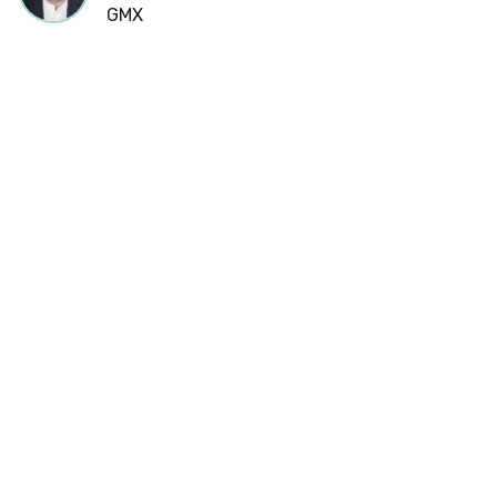
GMX
Cookies
Utilizamos
cookies
propias y de
terceros
para
mostrarle la
página web
y
comprender
cómo la
utiliza, con
el fin de