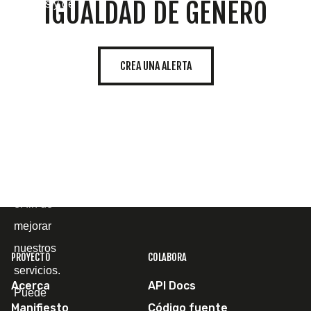
IGUALDAD DE GÉNERO
propias y de
terceros
para
CREA UNA ALERTA
mostrarle la
página web
y
comprender
cómo la
utiliza, con
el fin de
mejorar
nuestros
PROYECTO
COLABORA
servicios.
Acerca
API Docs
Puede
Manifiesto
Código fuente