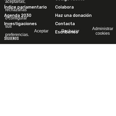
aceptarlas,
Índice parlamentario
Colabora
rechazarlas
Agenda 2030
Haz una donación
o configurar
Investigaciones
Contacta
sus
Administrar
Aceptar
Rechazar
Escríbenos
cookies
preferencias.
SÍGUENOS
© 2011-2026 Political Watch -
Aviso legal
-
Política de
privacidad
-
Política de cookies