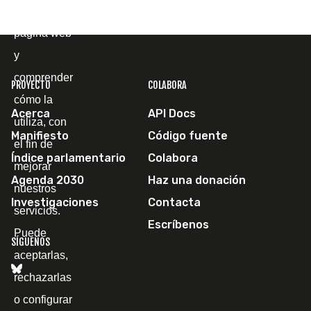
mostrarle la
página web
y
comprender
PROYECTO
COLABORA
cómo la
Acerca
API Docs
utiliza, con
Manifiesto
Código fuente
el fin de
Índice parlamentario
Colabora
mejorar
Agenda 2030
Haz una donación
nuestros
Investigaciones
Contacta
servicios.
Escríbenos
Puede
SÍGUENOS
aceptarlas,
rechazarlas
o configurar