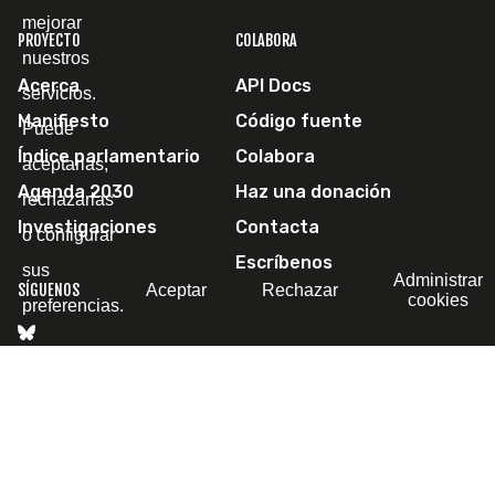
mejorar
PROYECTO
COLABORA
nuestros
Acerca
API Docs
servicios.
Manifiesto
Código fuente
Puede
Índice parlamentario
Colabora
aceptarlas,
Agenda 2030
Haz una donación
rechazarlas
Investigaciones
Contacta
o configurar
Escríbenos
sus
Administrar
Aceptar
Rechazar
SÍGUENOS
cookies
preferencias.