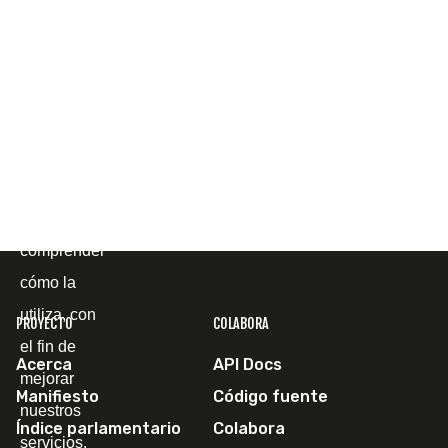
cookies
propias y de
terceros
para
mostrarle la
página web
y
comprender
cómo la
utiliza, con
PROYECTO
COLABORA
el fin de
Acerca
API Docs
mejorar
Manifiesto
Código fuente
nuestros
Índice parlamentario
Colabora
servicios.