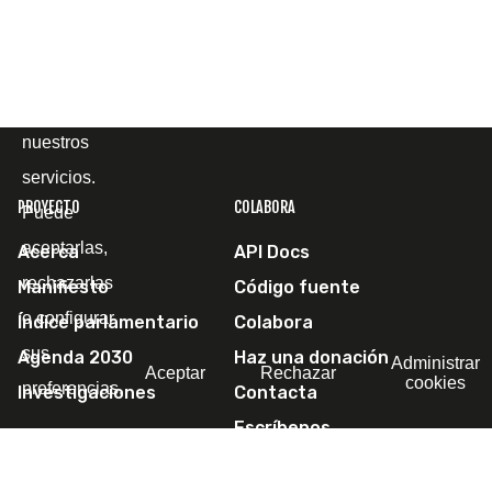
cómo la
utiliza, con
el fin de
mejorar
nuestros
servicios.
PROYECTO
COLABORA
Puede
aceptarlas,
Acerca
API Docs
rechazarlas
Manifiesto
Código fuente
o configurar
Índice parlamentario
Colabora
sus
Agenda 2030
Haz una donación
Administrar
Aceptar
Rechazar
cookies
preferencias.
Investigaciones
Contacta
Escríbenos
SÍGUENOS