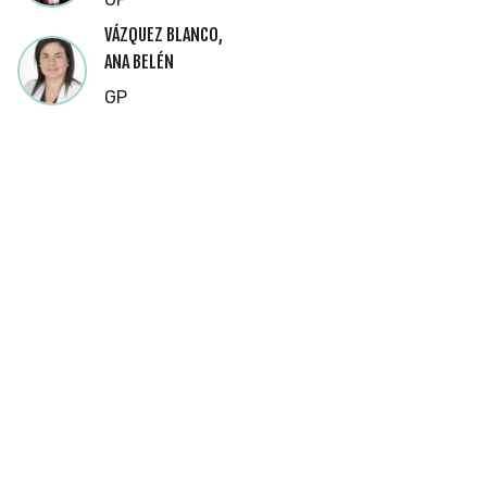
VÁZQUEZ BLANCO,
ANA BELÉN
GP
Cookies
Utilizamos
cookies
propias y de
terceros
para
mostrarle la
página web
y
comprender