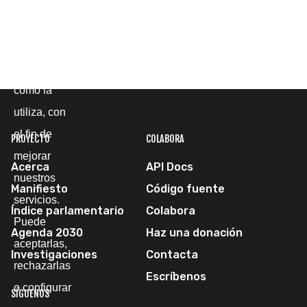
mostrarle la
página web
y
comprender
cómo la
utiliza, con
el fin de
PROYECTO
COLABORA
mejorar
Acerca
API Docs
nuestros
Manifiesto
Código fuente
servicios.
Índice parlamentario
Colabora
Puede
Agenda 2030
Haz una donación
aceptarlas,
Investigaciones
Contacta
rechazarlas
Escríbenos
o configurar
SÍGUENOS